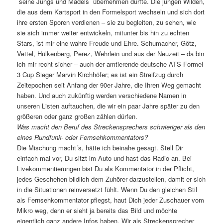
´seine Jungs und Mädels´ übernehmen durfte. Die jungen Wilden,
die aus dem Kartsport in den Formelsport wechseln und sich dort
ihre ersten Sporen verdienen – sie zu begleiten, zu sehen, wie
sie sich immer weiter entwickeln, mitunter bis hin zu echten
Stars, ist mir eine wahre Freude und Ehre. Schumacher, Götz,
Vettel, Hülkenberg, Perez, Wehrlein und aus der Neuzeit – da bin
ich mir recht sicher – auch der amtierende deutsche ATS Formel
3 Cup Sieger Marvin Kirchhöfer; es ist ein Streifzug durch
Zeitepochen seit Anfang der 90er Jahre, die Ihren Weg gemacht
haben. Und auch zukünftig werden verschiedene Namen in
unseren Listen auftauchen, die wir ein paar Jahre später zu den
größeren oder ganz großen zählen dürfen.
Was macht den Beruf des Streckensprechers schwieriger als den
eines Rundfunk- oder Fernsehkommentators?
Die Mischung macht´s, hätte ich beinahe gesagt. Stell Dir
einfach mal vor, Du sitzt im Auto und hast das Radio an. Bei
Livekommentierungen bist Du als Kommentator in der Pflicht,
jedes Geschehen bildlich dem Zuhörer darzustellen, damit er sich
in die Situationen reinversetzt fühlt. Wenn Du den gleichen Stil
als Fernsehkommentator pflegst, haut Dich jeder Zuschauer vom
Mikro weg, denn er sieht ja bereits das Bild und möchte
eigentlich ganz andere Infos haben. Wir als Streckensprecher