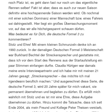
noch Platz ist, es geht dann fast nur noch um das eigentliche
Rennen selber! Fakt ist aber, dass es auch zur neuen Saison
definitiv eine hochspannende Saison werden wird. Ob nochmal
mit einer solchen Dominanz einer Mannschaft bzw. eines Fahrers
sei dahingestellt. Hier liegt ein großes Überraschungsmoment
vor, auf das wir alle höchstgespannt schauen dürfen.
Was bedeutet es für Dich, die deutsche Formel 3 zu
kommentieren?
Stolz und Ehre! Mit einem kleinen Schmunzeln denke ich an
1993 zurück. In der damaligen Deutschen Formel 3 Meisterschaft
war Burkhard Bechtel der Streckensprecher und gestattete mir,
dass ich vor dem Start des Rennens aus der Startaufstellung ein
paar Stimmen einfangen durfte. Claudia Hürtgen war damals
meine erste Interviewpartnerin und ich habe mir mit meinen 21
Jahren gesagt: „Streckensprecher – das möchte ich mal
irgendwann beruflich machen.“ Und ausgerechnet diese Serie, die
deutsche Formel 3, wird 20 Jahre später für mich vakant, sie
permanent übernehmen und begleiten zu dürfen. Es erfüllt mich
wahrlich mit Stolz und es ist mir eine Ehre, diese Aufgabe
übernehmen zu dürfen. Hinzu kommt die Tatsache, dass ich seit
Ende 2004, als mein Freund und Kollege Peter Theisen verstarb,