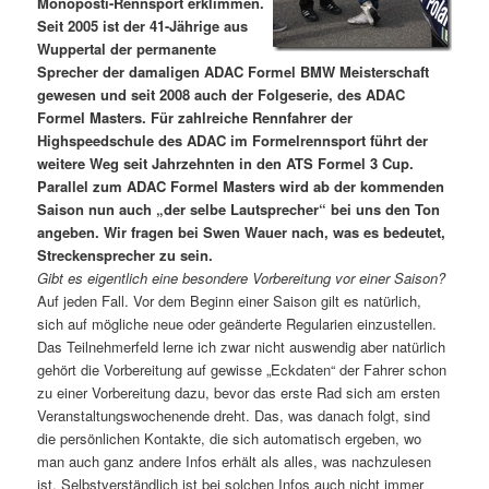
Monoposti-Rennsport erklimmen.
Seit 2005 ist der 41-Jährige aus
Wuppertal der permanente
Sprecher der damaligen ADAC Formel BMW Meisterschaft
gewesen und seit 2008 auch der Folgeserie, des ADAC
Formel Masters. Für zahlreiche Rennfahrer der
Highspeedschule des ADAC im Formelrennsport führt der
weitere Weg seit Jahrzehnten in den ATS Formel 3 Cup.
Parallel zum ADAC Formel Masters wird ab der kommenden
Saison nun auch „der selbe Lautsprecher“ bei uns den Ton
angeben. Wir fragen bei Swen Wauer nach, was es bedeutet,
Streckensprecher zu sein.
Gibt es eigentlich eine besondere Vorbereitung vor einer Saison?
Auf jeden Fall. Vor dem Beginn einer Saison gilt es natürlich,
sich auf mögliche neue oder geänderte Regularien einzustellen.
Das Teilnehmerfeld lerne ich zwar nicht auswendig aber natürlich
gehört die Vorbereitung auf gewisse „Eckdaten“ der Fahrer schon
zu einer Vorbereitung dazu, bevor das erste Rad sich am ersten
Veranstaltungswochenende dreht. Das, was danach folgt, sind
die persönlichen Kontakte, die sich automatisch ergeben, wo
man auch ganz andere Infos erhält als alles, was nachzulesen
ist. Selbstverständlich ist bei solchen Infos auch nicht immer