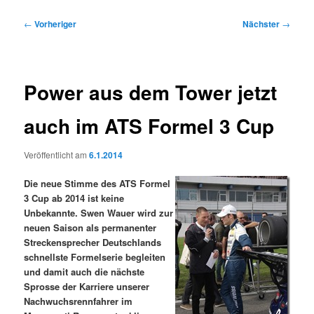
Beitragsnavigation
←
Vorheriger
Nächster
→
Power aus dem Tower jetzt
auch im ATS Formel 3 Cup
Veröffentlicht am
6.1.2014
Die neue Stimme des ATS Formel
3 Cup ab 2014 ist keine
Unbekannte. Swen Wauer wird zur
neuen Saison als permanenter
Streckensprecher Deutschlands
schnellste Formelserie begleiten
und damit auch die nächste
Sprosse der Karriere unserer
Nachwuchsrennfahrer im