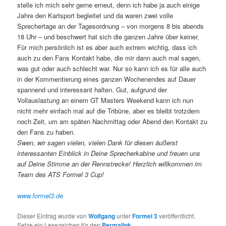
stelle ich mich sehr gerne erneut, denn ich habe ja auch einige
Jahre den Kartsport begleitet und da waren zwei volle
Sprechertage an der Tagesordnung – von morgens 8 bis abends
18 Uhr – und beschwert hat sich die ganzen Jahre über keiner.
Für mich persönlich ist es aber auch extrem wichtig, dass ich
auch zu den Fans Kontakt habe, die mir dann auch mal sagen,
was gut oder auch schlecht war. Nur so kann ich es für alle auch
in der Kommentierung eines ganzen Wochenendes auf Dauer
spannend und interessant halten. Gut, aufgrund der
Vollauslastung an einem GT Masters Weekend kann ich nun
nicht mehr einfach mal auf die Tribüne, aber es bleibt trotzdem
noch Zeit, um am späten Nachmittag oder Abend den Kontakt zu
den Fans zu haben.
Swen, wir sagen vielen, vielen Dank für diesen äußerst
interessanten Einblick in Deine Sprecherkabine und freuen uns
auf Deine Stimme an der Rennstrecke! Herzlich willkommen im
Team des ATS Formel 3 Cup!
www.formel3.de
Dieser Eintrag wurde von
Wolfgang
unter
Formel 3
veröffentlicht.
Setze ein Lesezeichen für den
Permalink
.