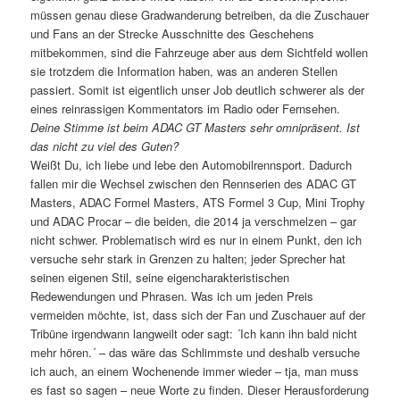
müssen genau diese Gradwanderung betreiben, da die Zuschauer
und Fans an der Strecke Ausschnitte des Geschehens
mitbekommen, sind die Fahrzeuge aber aus dem Sichtfeld wollen
sie trotzdem die Information haben, was an anderen Stellen
passiert. Somit ist eigentlich unser Job deutlich schwerer als der
eines reinrassigen Kommentators im Radio oder Fernsehen.
Deine Stimme ist beim ADAC GT Masters sehr omnipräsent. Ist
das nicht zu viel des Guten?
Weißt Du, ich liebe und lebe den Automobilrennsport. Dadurch
fallen mir die Wechsel zwischen den Rennserien des ADAC GT
Masters, ADAC Formel Masters, ATS Formel 3 Cup, Mini Trophy
und ADAC Procar – die beiden, die 2014 ja verschmelzen – gar
nicht schwer. Problematisch wird es nur in einem Punkt, den ich
versuche sehr stark in Grenzen zu halten; jeder Sprecher hat
seinen eigenen Stil, seine eigencharakteristischen
Redewendungen und Phrasen. Was ich um jeden Preis
vermeiden möchte, ist, dass sich der Fan und Zuschauer auf der
Tribüne irgendwann langweilt oder sagt: ´Ich kann ihn bald nicht
mehr hören.´ – das wäre das Schlimmste und deshalb versuche
ich auch, an einem Wochenende immer wieder – tja, man muss
es fast so sagen – neue Worte zu finden. Dieser Herausforderung