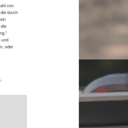
zahl von
die durch
ein
 die
ng.“
o und
m. oder
n