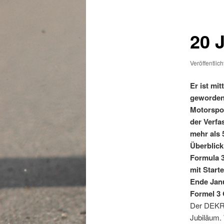
20 
Veröffentlic
Er ist mi
geworden 
Motorspo
der Verfa
mehr als 
Überblick
Formula 
mit Start
Ende Janu
Formel 3 
Der DEKRA
Jubiläum. 