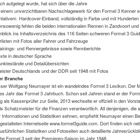
uch aufgelegt wurde, hat sich über die Jahre
 einem unverzichtbaren Nachschlagewerk für den Formel 3 Kenner en
ntativem Hardcover-Einband, vollständig in Farbe und mit Hunderten
nsowenig fehlen die beiden internationalen Rennen in Zandvoort un
inblick ins Inhaltsverzeichnis des 116 Seiten schweren Formel 3 Gui
isten mit Fotos aller Fahrer und Fahrzeuge
ainings- und Rennergebnisse sowie Rennberichte
xte in deutscher Sprache
nktestände und Detailübersichten
ister Deutschlands und der DDR seit 1948 mit Fotos
er Branche
sser Wolfgang Neumayer ist ein wandelndes Formel 3 Lexikon. Der
edes Jahr das Formel 3 Jahrbuch. Schon seit Jahren stand er der Form
g als Kassenprüfer zur Seite, 2013 wechselte er offiziell in den Vorst
ls Schatzmeister für die Finanzen verantwortlich. All denjenigen, die 
 Informationen und Statistiken sehnen, empfiehlt Neumayer einen B
gestalteten Internetseite www.formel3guide.com. Dort finden sich ne
usführlichen Statistiken und Fotoseiten auch detaillierte Jahresrückbl
he Formel 3 seit der Premieren-Saison im Jahr 1948.