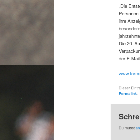
„Die Entst
Personen 
ihre Anzei
besondere
jahrzehnte
Die 20. Au
Verpackun
der E-Mai
www.forme
Dieser Eint
Permalink
.
Schre
Du musst
an