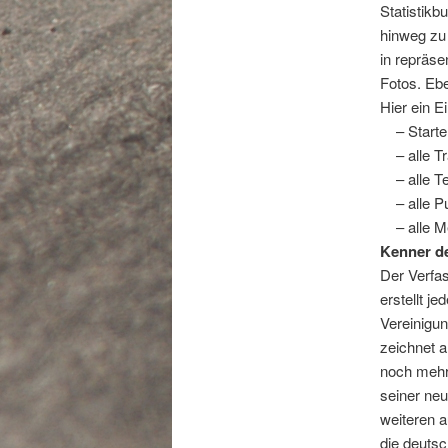
Statistikb
hinweg zu
in repräse
Fotos. Ebe
Hier ein E
– Starterl
– alle Tr
– alle Te
– alle Pu
– alle Me
Kenner d
Der Verfa
erstellt j
Vereinigun
zeichnet a
noch mehr
seiner neu
weiteren a
die deutsc