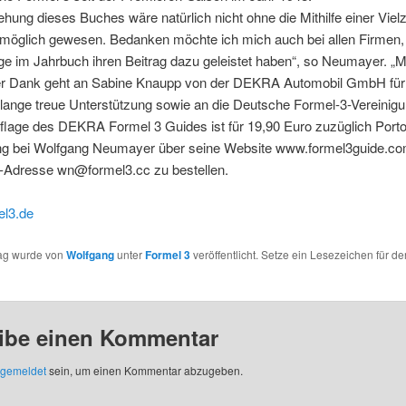
ehung dieses Buches wäre natürlich nicht ohne die Mithilfe einer Viel
möglich gewesen. Bedanken möchte ich mich auch bei allen Firmen, 
ge im Jahrbuch ihren Beitrag dazu geleistet haben“, so Neumayer. „M
r Dank geht an Sabine Knaupp von der DEKRA Automobil GmbH für
lange treue Unterstützung sowie an die Deutsche Formel-3-Vereinigu
flage des DEKRA Formel 3 Guides ist für 19,90 Euro zuzüglich Port
g bei Wolfgang Neumayer über seine Website www.formel3guide.co
l-Adresse wn@formel3.cc zu bestellen.
l3.de
rag wurde von
Wolfgang
unter
Formel 3
veröffentlicht. Setze ein Lesezeichen für de
ibe einen Kommentar
gemeldet
sein, um einen Kommentar abzugeben.