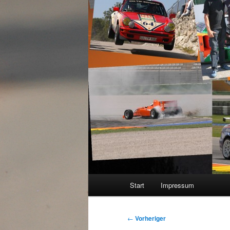
Hauptmenü
Start
Impressum
Beitragsnavigation
←
Vorheriger