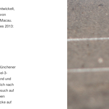
twickelt,
 von
d Macau.
des 2013:
 Münchener
el-3-
and und
sich nach
esuch auf
ben
icke auf