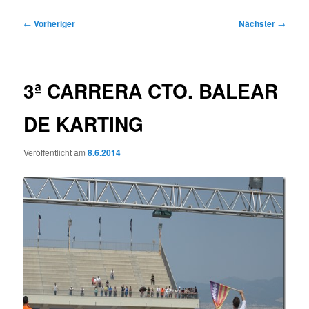
Beitragsnavigation
←
Vorheriger
Nächster
→
3ª CARRERA CTO. BALEAR
DE KARTING
Veröffentlicht am
8.6.2014