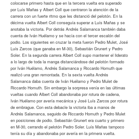
colocarse primero hasta que en la tercera vuelta era superado
por Luís Mañas y Albert Coll que centraron la atención de la
carrera con un fuerte ritmo que les distanció del pelotón. En la
décima vuelta Albert Coll conseguía superar a Luís Mañas y se
anotaba la victoria. Por detrás Andrés Salamanca también daba
cuenta de Iván Huélamo y se hacía con el tercer escalón del
podio. Los siguientes en cruzar la meta fueron Pedro Mulet, José
Luís Zarcos (que ganaba en M-30), Sebastián Grunert y Pedro
Soler. En la segunda carrera Albert Coll supo mantener el liderato
a lo largo de toda la manga distanciándose del pelotón formado
por Iván Huélamo, Andrés Salamanca y Riccardo Homuth que
realizó una gran remontada. En la sexta vuelta Andrés
Salamanca daba cuenta de Iván Huélamo y Pedro Mulet de
Riccardo Homuth. Sin embargo la sorpresa venía en las últimas
vueltas cuando Albert Coll abandonaba por rotura de cadena,
Iván Huélamo por avería mecánica y José Luís Zarcos por rotura
de embrague. Con esta debacle la victoria iba a manos de
Andrés Salamanca, seguido de Riccardo Homuth y Pedro Mulet
en posiciones de podio. Sebastián Grunert era cuarto y primero
en M-30, cerrando el pelotón Pedro Soler. Luís Mañas tampoco
tenía su día y abandonaba por avería en la primera vuelta.