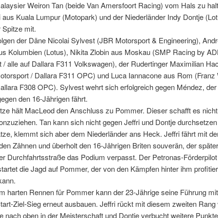
alaysier Weiron Tan (beide Van Amersfoort Racing) vom Hals zu hal
ri aus Kuala Lumpur (Motopark) und der Niederländer Indy Dontje (Lot
 Spitze mit.
olgen der Däne Nicolai Sylvest (JBR Motorsport & Engineering), And
s Kolumbien (Lotus), Nikita Zlobin aus Moskau (SMP Racing by A
 / alle auf Dallara F311 Volkswagen), der Rudertinger Maximilian Hac
torsport / Dallara F311 OPC) und Luca Iannacone aus Rom (Franz
allara F308 OPC). Sylvest wehrt sich erfolgreich gegen Méndez, der 
egen den 16-Jährigen fährt.
itze hält MacLeod den Anschluss zu Pommer. Dieser schafft es nich
onzuziehen. Tan kann sich nicht gegen Jeffri und Dontje durchsetzen
lätze, klemmt sich aber dem Niederländer ans Heck. Jeffri fährt mit 
den Zähnen und überholt den 16-Jährigen Briten souverän, der späte
er Durchfahrtsstraße das Podium verpasst. Der Petronas-Förderpilot
tartet die Jagd auf Pommer, der von den Kämpfen hinter ihm profitier
kann.
m harten Rennen für Pommer kann der 23-Jährige seine Führung mi
tart-Ziel-Sieg erneut ausbauen. Jeffri rückt mit diesem zweiten Rang
e nach oben in der Meisterschaft und Dontje verbucht weitere Punkte