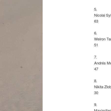
5.
Nicolai Sy
63
6.
Weiron Ta
51
7.
Andrés M
47
8.
Nikita Zlo
30
9.
Maximilia