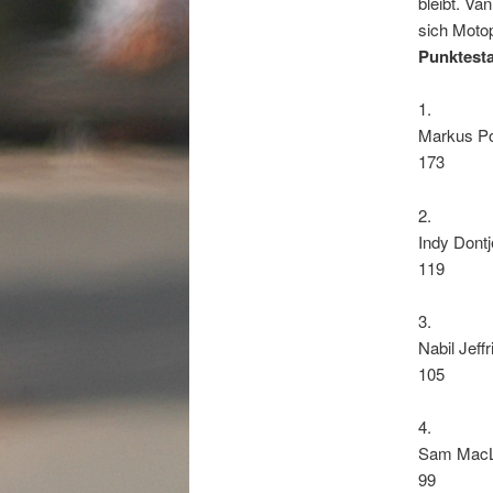
bleibt. Va
sich Moto
Punktest
1.
Markus P
173
2.
Indy Dont
119
3.
Nabil Jeff
105
4.
Sam MacL
99