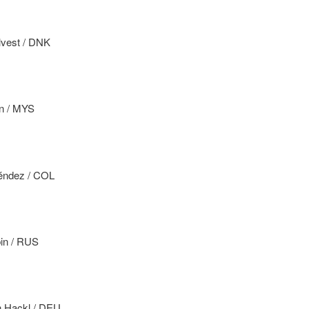
lvest / DNK
n / MYS
éndez / COL
bin / RUS
n Hackl / DEU