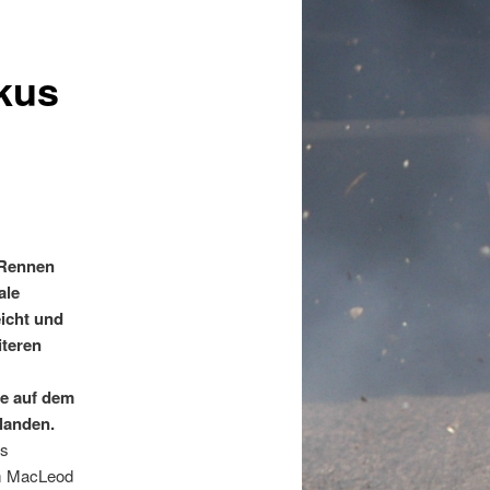
kus
 Rennen
ale
icht und
iteren
te auf dem
landen.
us
am MacLeod