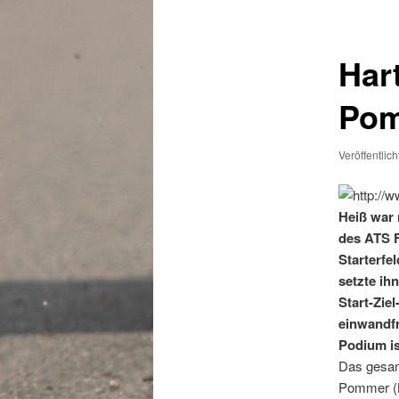
Har
Po
Veröffentlic
Heiß war 
des ATS 
Starterfe
setzte ih
Start-Zie
einwandfr
Podium is
Das gesam
Pommer (L