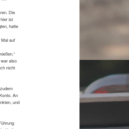
hren. Die
hier ist
ten, hatte
 Mal auf
nießen.“
 war also
ch nicht
h zudem
 Konto. An
nkten, und
 Führung