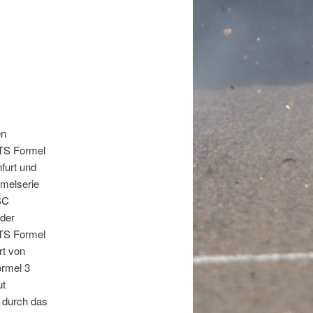
en
ATS Formel
furt und
rmelserie
SC
oder
ATS Formel
rt von
ormel 3
ut
 durch das