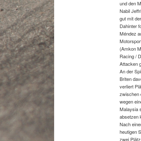
und den M
Nabil Jeff
gut mit der
Dahinter f
Méndez au
Motorsport
(Amkon Mo
Racing / D
Attacken g
An der Sp
Briten dav
verliert P
zwischen 
wegen ein
Malaysia s
absetzen 
Nach eine
heutigen S
zwei Plätz