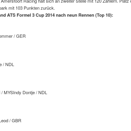
n Amersfoort Racing hält sich an zweiter Stelle mit 120 Zählern. Platz d
park mit 103 Punkten zurück.
and ATS Formel 3 Cup 2014 nach neun Rennen (Top 10):
ommer / GER
je / NDL
ri / MYSIndy Dontje / NDL
eod / GBR