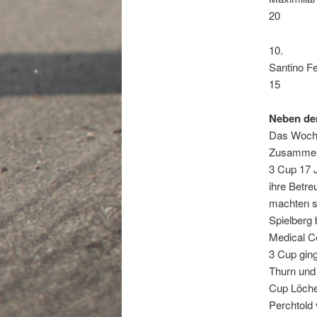
20
10.
Santino F
15
Neben de
Das Woche
Zusammena
3 Cup 17 J
ihre Betre
machten s
Spielberg 
Medical C
3 Cup ging
Thurn und
Cup Löche
Perchtold 