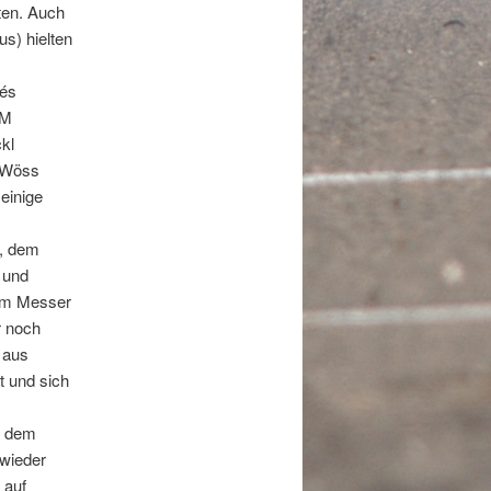
ten. Auch
us) hielten
rés
DM
kl
 Wöss
einige
t, dem
 und
dem Messer
r noch
 aus
t und sich
t dem
 wieder
 auf