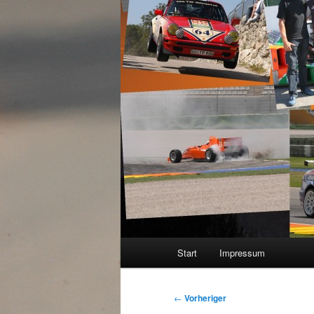
Hauptmenü
Start
Impressum
Beitragsnavigation
←
Vorheriger