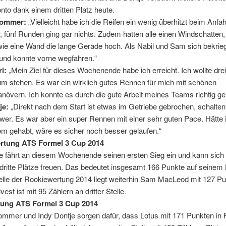
to dank einem dritten Platz heute.
Pommer:
„Vielleicht habe ich die Reifen ein wenig überhitzt beim Anfa
r, fünf Runden ging gar nichts. Zudem hatten alle einen Windschatten, 
ie eine Wand die lange Gerade hoch. Als Nabil und Sam sich bekrieg
 und konnte vorne wegfahren.“
ri:
„Mein Ziel für dieses Wochenende habe ich erreicht. Ich wollte drei
m stehen. Es war ein wirklich gutes Rennen für mich mit schönen
övern. Ich konnte es durch die gute Arbeit meines Teams richtig ge
je:
„Direkt nach dem Start ist etwas im Getriebe gebrochen, schalten
hwer. Es war aber ein super Rennen mit einer sehr guten Pace. Hätte i
m gehabt, wäre es sicher noch besser gelaufen.“
rtung ATS Formel 3 Cup 2014
je fährt an diesem Wochenende seinen ersten Sieg ein und kann sic
dritte Plätze freuen. Das bedeutet insgesamt 166 Punkte auf seinem
elle der Rookiewertung 2014 liegt weiterhin Sam MacLeod mit 127 Pu
vest ist mit 95 Zählern an dritter Stelle.
ung ATS Formel 3 Cup 2014
mmer und Indy Dontje sorgen dafür, dass Lotus mit 171 Punkten in