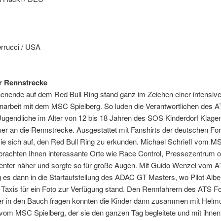
errucci / USA
r Rennstrecke
nende auf dem Red Bull Ring stand ganz im Zeichen einer intensiv
rbeit mit dem MSC Spielberg. So luden die Verantwortlichen des 
ugendliche im Alter von 12 bis 18 Jahren des SOS Kinderdorf Klagen
uer an die Rennstrecke. Ausgestattet mit Fanshirts der deutschen Fo
ie sich auf, den Red Bull Ring zu erkunden. Michael Schriefl vom M
brachten Ihnen interessante Orte wie Race Control, Pressezentrum 
enter näher und sorgte so für große Augen. Mit Guido Wenzel vom 
 es dann in die Startaufstellung des ADAC GT Masters, wo Pilot Albe
 Taxis für ein Foto zur Verfügung stand. Den Rennfahrern des ATS F
r in den Bauch fragen konnten die Kinder dann zusammen mit Helm
vom MSC Spielberg, der sie den ganzen Tag begleitete und mit ihnen