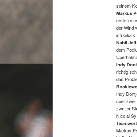
seinem Kon
Markus 
ersten vie
der Wind w
ich Glück
Nabil Jeff
dem Podiu
Überholman
Indy Dont
richtig sc
das Proble
Rookiewe
Indy Dont
über zwei 
zweiter St
Nicolai Syl
Teamwert
Markus Po