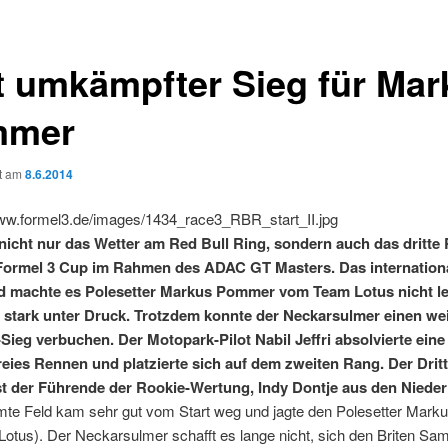
t umkämpfter Sieg für Mar
mmer
ht am
8.6.2014
nicht nur das Wetter am Red Bull Ring, sondern auch das dritte
Formel 3 Cup im Rahmen des ADAC GT Masters. Das internation
ld machte es Polesetter Markus Pommer vom Team Lotus nicht le
n stark unter Druck. Trotzdem konnte der Neckarsulmer einen we
l-Sieg verbuchen. Der Motopark-Pilot Nabil Jeffri absolvierte eine
eies Rennen und platzierte sich auf dem zweiten Rang. Der Drit
t der Führende der Rookie-Wertung, Indy Dontje aus den Nieder
te Feld kam sehr gut vom Start weg und jagte den Polesetter Mark
otus). Der Neckarsulmer schafft es lange nicht, sich den Briten S