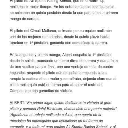
El piloto de All Sports Racing School, que en el warm–up,
realizaba el mejor tiempo. En los entrenamientos clasificatorios,
se colocaba en quinta posición desde la que partiria en la primera
manga de carrera.
El piloto del Circuit Mallorca, animado por su equipo realizaba
una de las mejores remontadas, desde la quinta plaza hasta
terminar en 1ª posición, ganando con comodidad la carrera.
En la segunda y última manga, Albert ocupaba la 1ª posición,
desde la salida, marcando un fuerte ritmo de carrera y que a falta
de tres vueltas para el final, con una ventaja de más de cuatro
segundos respecto al piloto que ocupaba la segunda plaza,
rompía la cadena de su motor y se retiraba, dejando claro que el
piloto mallorquín está en forma para afrontar el resto del
Campeonato con garantias de victoria.
ALBERT:
“En primer lugar, quiero dedicar esta victoria al gran
piloto y persona Rafel Binimelis, deseandole una pronta mejoría”.
“Agradezco el trabajo realizado a Axel, que aparte de la
mecánica ha conseguido que evolucione en mi forma de
competir, y a todo mi gran equipo All Sports Racing School, y al