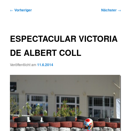
Beitragsnavigation
←
Vorheriger
Nächster
→
ESPECTACULAR VICTORIA
DE ALBERT COLL
Veröffentlicht am
11.6.2014