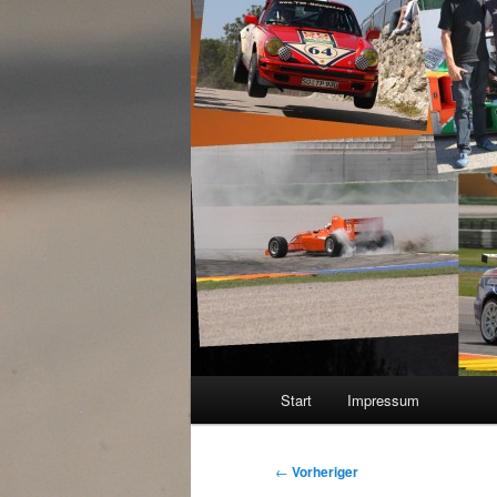
Hauptmenü
Start
Impressum
Beitragsnavigation
←
Vorheriger