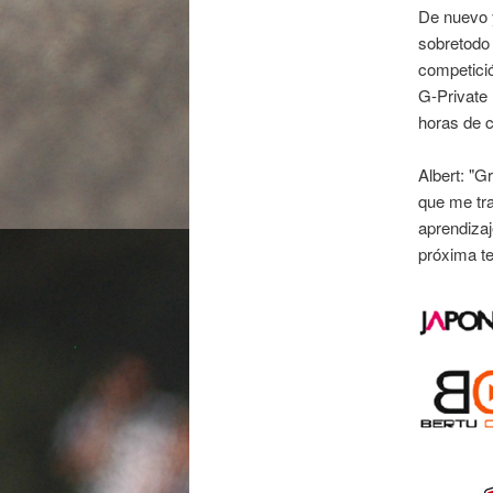
De nuevo y
sobretodo 
competici
G-Private 
horas de c
Albert: "G
que me tr
aprendizaj
próxima t