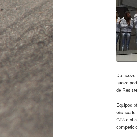
De nuevo e
nuevo podi
de Resist
Equipos of
Giancarlo 
GT3 o el e
competició