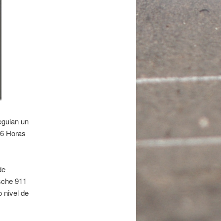
eguian un
 6 Horas
de
rsche 911
 nivel de