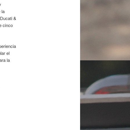
y
 la
Ducati &
e cinco
periencia
ar el
ara la