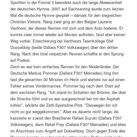
Sportlien in der Formel 3 beendete auch die lange Abwesenheit
der deutschen Hymne. 2007 auf Sachsenring wurde zum letzten
Mal die deutsche Hymne gespielt – damals für den siegreichen
Christian Vietoris. Rang zwei ging an den Belgier Laurens
Vanthoor, der dieses Rennen mit sich und dem Auto haderte. Er
konnte zwar immer wieder auf Monien aufholen, fand aber keinen
Weg vorbei. Erleichterung bei Vanthoors Teamkollege Stef
Dusseldorp (beide Dallara F307 Volkswagen) über den dritten
Rang. Nach drei total verpatzten Rennen schaffte er den Sprung
auf Podest.
Doch es war kein einfaches Rennen für den Niederländer. Der
Deutsche Markus Pommer (Dallara F307 Mercedes) hing ihm
fast die gesamten 30 Minuten im Heck und wartete nur auf einen
Fehler seines Vordermannes. Pommer lag nach dem Start auf
dem sechsten Rang. ″Ich stand im Schatten der Brücke, die über
die Strecke führt und so war ausgerechnet bei mir der Asphalt
kühler″, erklärte der Zettl-Sportsline-Pilot. ″Deswegen bin ich
nicht so gut weggekommen.″ Aber es dauerte nicht lange, da
kassierte er zuerst den Brasilianer Rafael Suzuki (Dallara F307
Volkswagen), dann Rahel Frey (Dallara F307 Mercedes) und blies
im Anschluss zum Angriff auf Dusseldorp. Doch gegen Ende des