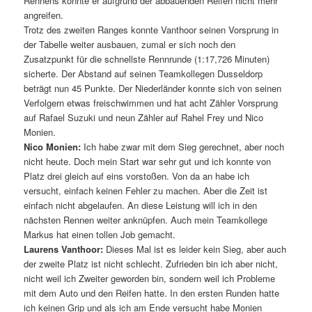
Rennens konnte er aufgrund der abbauenden Reifen nicht mehr
angreifen.
Trotz des zweiten Ranges konnte Vanthoor seinen Vorsprung in
der Tabelle weiter ausbauen, zumal er sich noch den
Zusatzpunkt für die schnellste Rennrunde (1:17,726 Minuten)
sicherte. Der Abstand auf seinen Teamkollegen Dusseldorp
beträgt nun 45 Punkte. Der Niederländer konnte sich von seinen
Verfolgern etwas freischwimmen und hat acht Zähler Vorsprung
auf Rafael Suzuki und neun Zähler auf Rahel Frey und Nico
Monien.
Nico Monien:
Ich habe zwar mit dem Sieg gerechnet, aber noch
nicht heute. Doch mein Start war sehr gut und ich konnte von
Platz drei gleich auf eins vorstoßen. Von da an habe ich
versucht, einfach keinen Fehler zu machen. Aber die Zeit ist
einfach nicht abgelaufen. An diese Leistung will ich in den
nächsten Rennen weiter anknüpfen. Auch mein Teamkollege
Markus hat einen tollen Job gemacht.
Laurens Vanthoor:
Dieses Mal ist es leider kein Sieg, aber auch
der zweite Platz ist nicht schlecht. Zufrieden bin ich aber nicht,
nicht weil ich Zweiter geworden bin, sondern weil ich Probleme
mit dem Auto und den Reifen hatte. In den ersten Runden hatte
ich keinen Grip und als ich am Ende versucht habe Monien