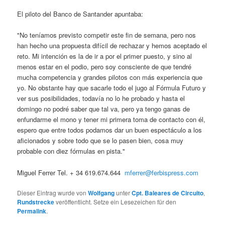
El piloto del Banco de Santander apuntaba:
"No teníamos previsto competir este fin de semana, pero nos
han hecho una propuesta difícil de rechazar y hemos aceptado el
reto. Mi intención es la de ir a por el primer puesto, y sino al
menos estar en el podio, pero soy consciente de que tendré
mucha competencia y grandes pilotos con más experiencia que
yo. No obstante hay que sacarle todo el jugo al Fórmula Futuro y
ver sus posibilidades, todavía no lo he probado y hasta el
domingo no podré saber que tal va, pero ya tengo ganas de
enfundarme el mono y tener mi primera toma de contacto con él,
espero que entre todos podamos dar un buen espectáculo a los
aficionados y sobre todo que se lo pasen bien, cosa muy
probable con diez fórmulas en pista."
Miguel Ferrer Tel. + 34 619.674.644
mferrer@ferbispress.com
Dieser Eintrag wurde von
Wolfgang
unter
Cpt. Baleares de Circuito
,
Rundstrecke
veröffentlicht. Setze ein Lesezeichen für den
Permalink
.