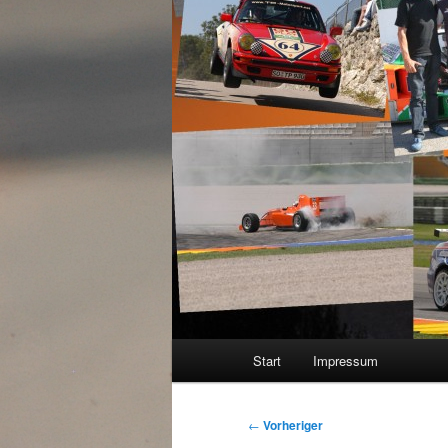
Hauptmenü
Start
Impressum
Beitragsnavigation
←
Vorheriger