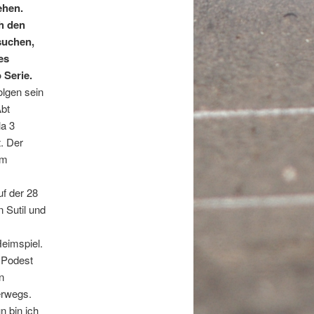
ehen.
h den
rsuchen,
es
 Serie.
olgen sein
bt
la 3
t. Der
im
f der 28
 Sutil und
Heimspiel.
 Podest
n
erwegs.
n bin ich