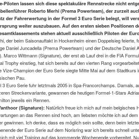
e-Piloten lassen sich diese spektakuläre Rennstrecke nicht entg
bellenführer Roberto Merhi (Prema Powerteam), der zurzeit auc
atz der Fahrerwertung in der Formel 3 Euro Serie belegt, will ve
rsprung weiter auszubauen. Auf den ersten sieben Positionen d
samtklassements stehen aktuell ausschließlich Piloten der Euro
hi, der beim Saisonauftakt in Hockenheim einen Doppelsieg feierte, f
ge Daniel Juncadella (Prema Powerteam) und der Deutsche Daniel A
). Marco Wittmann (Signature), der erst ab Lauf drei in die FIA Formu
nal Trophy einstieg, hat sich bereits auf den vierten Rang vorgearbeite
e Vize-Champion der Euro Serie siegte Mitte Mai auf dem Stadtkurs 
sischen Pau.
 3 Euro Serie fuhr letztmals 2005 in Spa-Francorchamps. Damals, au
eren Streckenvariante, gewannen die heutigen Formel-1-Stars Adrian
lton jeweils ein Rennen.
anthoor (Signature):
Natürlich freue ich mich auf mein belgisches 
artungen an das Rennen sind hoch, am liebsten möchte ich auf dem
r gewinnen. Ich denke, dass es möglich sein sollte, denn beim letzte
nende der Euro Serie auf dem Norisring war ich bereits schnell unt
ich mit viel Training auf das kommende Wochenende vorbereitet. Nu