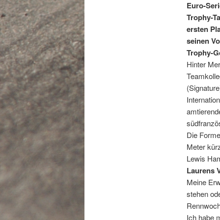
Euro-Seri
Trophy-Ta
ersten Pl
seinen Vo
Trophy-Ge
Hinter Mer
Teamkolle
(Signature
Internatio
amtierend
südfranzö
Die Formel
Meter kürz
Lewis Hami
Laurens V
Meine Erw
stehen ode
Rennwoche
Ich habe m