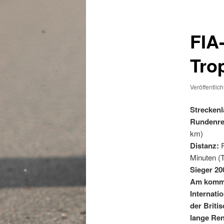
FIA
Trop
Veröffentlic
Streckenl
Rundenre
km)
Distanz:
R
Minuten (
Sieger 20
Am kommen
Internati
der Briti
lange Re