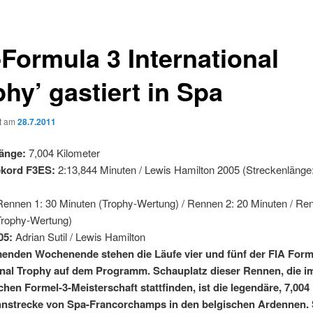
-Formula 3 International
hy’ gastiert in Spa
ht am
28.7.2011
änge:
7,004 Kilometer
kord F3ES:
2:13,844 Minuten / Lewis Hamilton 2005 (Streckenlänge
ennen 1: 30 Minuten (Trophy-Wertung) / Rennen 2: 20 Minuten / Ren
Trophy-Wertung)
05:
Adrian Sutil / Lewis Hamilton
den Wochenende stehen die Läufe vier und fünf der FIA Form
onal Trophy auf dem Programm. Schauplatz dieser Rennen, die 
schen Formel-3-Meisterschaft stattfinden, ist die legendäre, 7,004
nnstrecke von Spa-Francorchamps in den belgischen Ardennen.