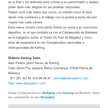
en el Kart y ha dedicado esta victoria a su patrocinador y espera
poder darle más alegrias en las pruebas nacionales.
Palerm está más fuerte que nunca, su cambio físico le está
dando más confianza y el trabajo con la puesta a punto del kart
mejora tras cada carrera.
Esta nueva victoria como piloto Senior se suma a su currículum
deportivo, en el que contaba ya con el Campeonato de Baleares
en la categoría Junior, el Trofeo Go Kart de Magalluf y cinco
años de experiencia en los Campeonatos nacionales e
internacionales de Karting.
Diabolo Karting Team
Alex Palerm piloto Senior de Karting
Calle Jeroni Pou esquina Reina Constança 07006 Palma de
Mallorca
971 291 321 M. 616 99 26 87
prensa@alexpalerm.com
http://www.alexpalerm.com
Dieser Eintrag wurde von
Wolfgang
unter
Karting
veröffentlicht. Setze
ein Lesezeichen für den
Permalink
.