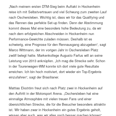
„Nach meinem ersten DTM-Sieg beim Auftakt in Hockenheim
reise ich mit Selbstvertrauen und viel Schwung zum zweiten Lauf
nach Oschersleben. Wichtig ist, dass wir für das Qualifying und
das Rennen das perfekte Set-up finden. Denn der Abstimmung
kommt dieses Mal eine besonders hohe Bedeutung zu, da wir
nach dem erfolgreichen Abschneiden in Hockenheim nun
Performance-Gewichte zuladen müssen. Deshalb ist es
schwierig, eine Prognose für den Rennausgang abzugeben“, sagt
Marco Wittmann, der im vorigen Jahr in Oschersleben Platz
zwölf belegt hatte. Markenkollege Augusto Farfus will an seine
Leistung von 2013 anknüpfen. „Ich mag die Strecke sehr. Schon
in der Tourenwagen-WM konnte ich dort viele gute Resultate
erreichen. Ich bin hoch motiviert, dort wieder ein Top-Ergebnis
einzufahren“, sagt der Brasilianer.
Mattias Ekström freut sich nach Platz zwei in Hockenheim auf
den Auftritt in der Motorsport Arena. „Oschersleben hat eine
einmalige Atmosphäre mit vielen treuen Fans und einer
übersichtlichen Strecke, die für die Besucher besonders attraktiv
ist. Wir haben zwar in Hockenheim ein gutes Ergebnis geholt,
wissen aber auch, was wir alles noch besser machen können“,