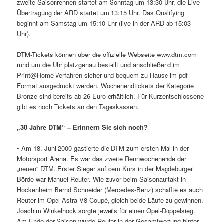
zweite Saisonrennen startet am Sonntag um 13:30 Uhr, die Live-
Übertragung der ARD startet um 13:15 Uhr. Das Qualifying
beginnt am Samstag um 15:10 Uhr (live in der ARD ab 15:03
Uhr).
DTM-Tickets können über die offizielle Webseite www.dtm.com
rund um die Uhr platzgenau bestellt und anschließend im
Print@Home-Verfahren sicher und bequem zu Hause im pdf-
Format ausgedruckt werden. Wochenendtickets der Kategorie
Bronze sind bereits ab 26 Euro erhältlich. Für Kurzentschlossene
gibt es noch Tickets an den Tageskassen.
„30 Jahre DTM“ – Erinnern Sie sich noch?
• Am 18. Juni 2000 gastierte die DTM zum ersten Mal in der
Motorsport Arena. Es war das zweite Rennwochenende der
„neuen“ DTM. Erster Sieger auf dem Kurs in der Magdeburger
Börde war Manuel Reuter. Wie zuvor beim Saisonauftakt in
Hockenheim Bernd Schneider (Mercedes-Benz) schaffte es auch
Reuter im Opel Astra V8 Coupé, gleich beide Läufe zu gewinnen.
Joachim Winkelhock sorgte jeweils für einen Opel-Doppelsieg.
Am Ende der Saison wurde Reuter in der Gesamtwertung hinter