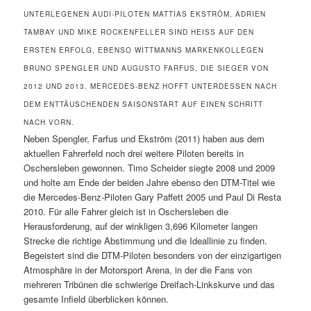
UNTERLEGENEN AUDI-PILOTEN MATTIAS EKSTRÖM, ADRIEN
TAMBAY UND MIKE ROCKENFELLER SIND HEISS AUF DEN E
RSTEN ERFOLG, EBENSO WITTMANNS MARKENKOLLEGEN B
RUNO SPENGLER UND AUGUSTO FARFUS, DIE SIEGER VON 2
012 UND 2013. MERCEDES-BENZ HOFFT UNTERDESSEN NACH D
EM ENTTÄUSCHENDEN SAISONSTART AUF EINEN SCHRITT N
ACH VORN.
Neben Spengler, Farfus und Ekström (2011) haben aus dem
aktuellen Fahrerfeld noch drei weitere Piloten bereits in
Oschersleben gewonnen. Timo Scheider siegte 2008 und 2009
und holte am Ende der beiden Jahre ebenso den DTM-Titel wie
die Mercedes-Benz-Piloten Gary Paffett 2005 und Paul Di Resta
2010. Für alle Fahrer gleich ist in Oschersleben die
Herausforderung, auf der winkligen 3,696 Kilometer langen
Strecke die richtige Abstimmung und die Ideallinie zu finden.
Begeistert sind die DTM-Piloten besonders von der einzigartigen
Atmosphäre in der Motorsport Arena, in der die Fans von
mehreren Tribünen die schwierige Dreifach-Linkskurve und das
gesamte Infield überblicken können.