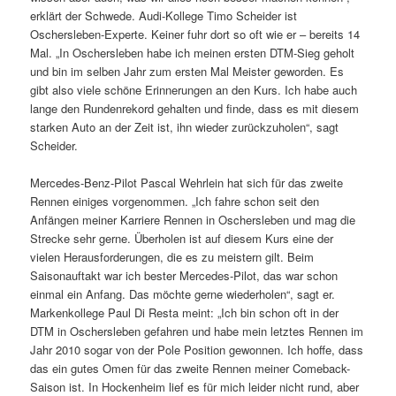
erklärt der Schwede. Audi-Kollege Timo Scheider ist
Oschersleben-Experte. Keiner fuhr dort so oft wie er – bereits 14
Mal. „In Oschersleben habe ich meinen ersten DTM-Sieg geholt
und bin im selben Jahr zum ersten Mal Meister geworden. Es
gibt also viele schöne Erinnerungen an den Kurs. Ich habe auch
lange den Rundenrekord gehalten und finde, dass es mit diesem
starken Auto an der Zeit ist, ihn wieder zurückzuholen“, sagt
Scheider.
Mercedes-Benz-Pilot Pascal Wehrlein hat sich für das zweite
Rennen einiges vorgenommen. „Ich fahre schon seit den
Anfängen meiner Karriere Rennen in Oschersleben und mag die
Strecke sehr gerne. Überholen ist auf diesem Kurs eine der
vielen Herausforderungen, die es zu meistern gilt. Beim
Saisonauftakt war ich bester Mercedes-Pilot, das war schon
einmal ein Anfang. Das möchte gerne wiederholen“, sagt er.
Markenkollege Paul Di Resta meint: „Ich bin schon oft in der
DTM in Oschersleben gefahren und habe mein letztes Rennen im
Jahr 2010 sogar von der Pole Position gewonnen. Ich hoffe, dass
das ein gutes Omen für das zweite Rennen meiner Comeback-
Saison ist. In Hockenheim lief es für mich leider nicht rund, aber