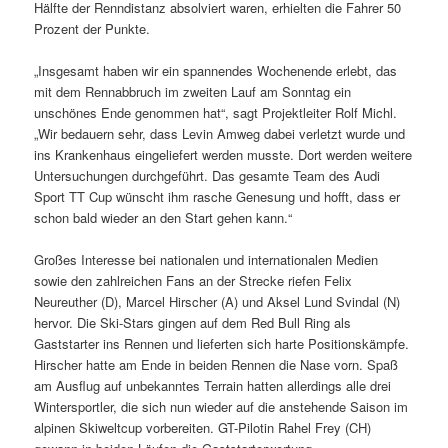
Hälfte der Renndistanz absolviert waren, erhielten die Fahrer 50
Prozent der Punkte.
„Insgesamt haben wir ein spannendes Wochenende erlebt, das
mit dem Rennabbruch im zweiten Lauf am Sonntag ein
unschönes Ende genommen hat“, sagt Projektleiter Rolf Michl.
„Wir bedauern sehr, dass Levin Amweg dabei verletzt wurde und
ins Krankenhaus eingeliefert werden musste. Dort werden weitere
Untersuchungen durchgeführt. Das gesamte Team des Audi
Sport TT Cup wünscht ihm rasche Genesung und hofft, dass er
schon bald wieder an den Start gehen kann.“
Großes Interesse bei nationalen und internationalen Medien
sowie den zahlreichen Fans an der Strecke riefen Felix
Neureuther (D), Marcel Hirscher (A) und Aksel Lund Svindal (N)
hervor. Die Ski-Stars gingen auf dem Red Bull Ring als
Gaststarter ins Rennen und lieferten sich harte Positionskämpfe.
Hirscher hatte am Ende in beiden Rennen die Nase vorn. Spaß
am Ausflug auf unbekanntes Terrain hatten allerdings alle drei
Wintersportler, die sich nun wieder auf die anstehende Saison im
alpinen Skiweltcup vorbereiten. GT-Pilotin Rahel Frey (CH)