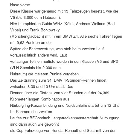
Nase vorne.
Diese Klasse war genauso mit 13 Fahrzeugen besetzt, wie die
V5 (bis 3.000 ccm Hubraum).
Hier triumphierten Guido Wirtz (Köln), Andreas Weiland (Bad
Vilbel) und Frank Borkowsky
(Mönchengladbach) mit ihrem BMW Z4. Alle sechs Fahrer liegen
mit 9,62 Punkten an der
Spitze der Fahrerwertung, was sich beim zweiten Lauf
voraussichtlich ändern wird. Laut
vorläufiger Teilnehmerliste werden in den Klassen V5 und SP3
(VLN-Specials bis 2.000 ccm
Hubraum) die meisten Punkte vergeben.
Das Zeittraining zum 34. DMV 4-Stunden-Rennen findet
zwischen 8:30 und 10 Uhr statt. Das
Rennen über die Distanz von vier Stunden auf der 24,369
Kilometer langen Kombination aus
Nürburgring-Kurzanbindung und Nordschleife startet um 12 Uhr.
Im Rahmen des zweiten
Laufes zur BFGoodrich Langstreckenmeisterschaft Nürburgring
sind dann auch wie gewohnt
die Cup-Fahrzeuge von Honda, Renault und Seat mit von der