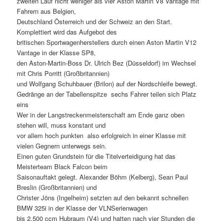
zweiten Lauf nicht weniger als vier Aston Martin V8 Vantage mit
Fahrern aus Belgien,
Deutschland Österreich und der Schweiz an den Start.
Komplettiert wird das Aufgebot des
britischen Sportwagenherstellers durch einen Aston Martin V12
Vantage in der Klasse SP8,
den Aston-Martin-Boss Dr. Ulrich Bez (Düsseldorf) im Wechsel
mit Chris Porritt (Großbritannien)
und Wolfgang Schuhbauer (Brilon) auf der Nordschleife bewegt.
Gedränge an der Tabellenspitze  sechs Fahrer teilen sich Platz
eins
Wer in der Langstreckenmeisterschaft am Ende ganz oben
stehen will, muss konstant und
vor allem hoch punkten  also erfolgreich in einer Klasse mit
vielen Gegnern unterwegs sein.
Einen guten Grundstein für die Titelverteidigung hat das
Meisterteam Black Falcon beim
Saisonauftakt gelegt. Alexander Böhm (Kelberg), Sean Paul
Breslin (Großbritannien) und
Christer Jöns (Ingelheim) setzten auf den bekannt schnellen
BMW 325i in der Klasse der VLNSerienwagen
bis 2.500 ccm Hubraum (V4) und hatten nach vier Stunden die