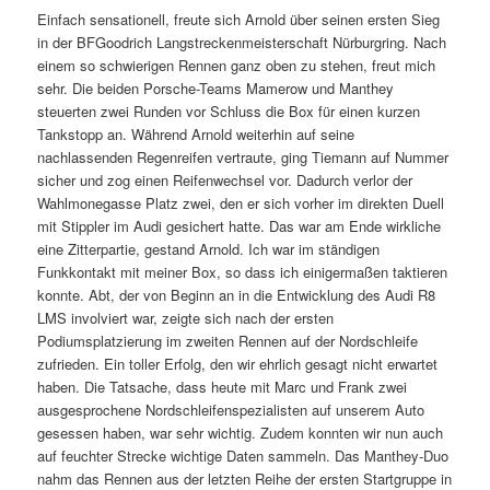
Einfach sensationell, freute sich Arnold über seinen ersten Sieg
in der BFGoodrich Langstreckenmeisterschaft Nürburgring. Nach
einem so schwierigen Rennen ganz oben zu stehen, freut mich
sehr. Die beiden Porsche-Teams Mamerow und Manthey
steuerten zwei Runden vor Schluss die Box für einen kurzen
Tankstopp an. Während Arnold weiterhin auf seine
nachlassenden Regenreifen vertraute, ging Tiemann auf Nummer
sicher und zog einen Reifenwechsel vor. Dadurch verlor der
Wahlmonegasse Platz zwei, den er sich vorher im direkten Duell
mit Stippler im Audi gesichert hatte. Das war am Ende wirkliche
eine Zitterpartie, gestand Arnold. Ich war im ständigen
Funkkontakt mit meiner Box, so dass ich einigermaßen taktieren
konnte. Abt, der von Beginn an in die Entwicklung des Audi R8
LMS involviert war, zeigte sich nach der ersten
Podiumsplatzierung im zweiten Rennen auf der Nordschleife
zufrieden. Ein toller Erfolg, den wir ehrlich gesagt nicht erwartet
haben. Die Tatsache, dass heute mit Marc und Frank zwei
ausgesprochene Nordschleifenspezialisten auf unserem Auto
gesessen haben, war sehr wichtig. Zudem konnten wir nun auch
auf feuchter Strecke wichtige Daten sammeln. Das Manthey-Duo
nahm das Rennen aus der letzten Reihe der ersten Startgruppe in