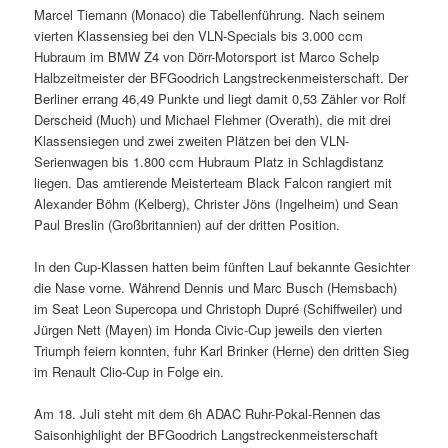
Marcel Tiemann (Monaco) die Tabellenführung. Nach seinem
vierten Klassensieg bei den VLN-Specials bis 3.000 ccm
Hubraum im BMW Z4 von Dörr-Motorsport ist Marco Schelp
Halbzeitmeister der BFGoodrich Langstreckenmeisterschaft. Der
Berliner errang 46,49 Punkte und liegt damit 0,53 Zähler vor Rolf
Derscheid (Much) und Michael Flehmer (Overath), die mit drei
Klassensiegen und zwei zweiten Plätzen bei den VLN-
Serienwagen bis 1.800 ccm Hubraum Platz in Schlagdistanz
liegen. Das amtierende Meisterteam Black Falcon rangiert mit
Alexander Böhm (Kelberg), Christer Jöns (Ingelheim) und Sean
Paul Breslin (Großbritannien) auf der dritten Position.
In den Cup-Klassen hatten beim fünften Lauf bekannte Gesichter
die Nase vorne. Während Dennis und Marc Busch (Hemsbach)
im Seat Leon Supercopa und Christoph Dupré (Schiffweiler) und
Jürgen Nett (Mayen) im Honda Civic-Cup jeweils den vierten
Triumph feiern konnten, fuhr Karl Brinker (Herne) den dritten Sieg
im Renault Clio-Cup in Folge ein.
Am 18. Juli steht mit dem 6h ADAC Ruhr-Pokal-Rennen das
Saisonhighlight der BFGoodrich Langstreckenmeisterschaft