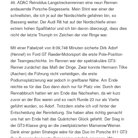
49. ADAC Reinoldus-Langstreckenrennen eine neun Rennen
andauernde Porsche-Siegesserie. Mein Stint war einer der
schnellsten, die ich je auf der Nordschleife gefahren bin, so
Basseng weiter. Der Audi R8 hat auf der Nordschleife einen
extrem hohen Spaßfaktor und ich bin davon überzeugt, dass dies
nicht der letzte Triumph im Zeichen der vier Ringe war.
Mit einer Fabelzeit von 8:09,748 Minuten sicherte Dirk Adorf
(Hennef) im Ford GT Raeder-Motorsport die erste Pole-Position
der Teamgeschichte. Im Rennen war der spektakuläre GT3-
Renner zunächst das Maß der Dinge. Zwar konnte Hermann Tilke
(Aachen) die Führung nicht verteidigen, die erste
Podiumsplatzierung war jedoch in greifbarer Nähe. Am Ende
reichte es für das Duo dann doch nur für Platz vier. Durch den
Rennabbruch hatten wir am Ende das Nachsehen, da wir kurz
zuvor an der Box waren und so nach Runde 23 nur als Vierte
geführt wurden, so Adorf. Trotzdem stehe ich voll hinter der
Entscheidung der Rennleitung. Sie haben alles richtig gemacht 
uns hat am Ende halt das Quäntchen Glück gefehlt. Der Sieg in
der GT3-Klasse ging an die zweitplatzierten Mamerow/Werner.
Dank einer guten Strategie wäre für das Duo im Porsche 911 GT3