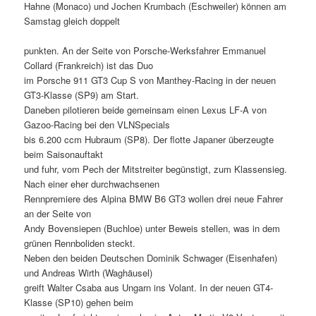
Hahne (Monaco) und Jochen Krumbach (Eschweiler) können am
Samstag gleich doppelt
punkten. An der Seite von Porsche-Werksfahrer Emmanuel
Collard (Frankreich) ist das Duo
im Porsche 911 GT3 Cup S von Manthey-Racing in der neuen
GT3-Klasse (SP9) am Start.
Daneben pilotieren beide gemeinsam einen Lexus LF-A von
Gazoo-Racing bei den VLNSpecials
bis 6.200 ccm Hubraum (SP8). Der flotte Japaner überzeugte
beim Saisonauftakt
und fuhr, vom Pech der Mitstreiter begünstigt, zum Klassensieg.
Nach einer eher durchwachsenen
Rennpremiere des Alpina BMW B6 GT3 wollen drei neue Fahrer
an der Seite von
Andy Bovensiepen (Buchloe) unter Beweis stellen, was in dem
grünen Rennboliden steckt.
Neben den beiden Deutschen Dominik Schwager (Eisenhafen)
und Andreas Wirth (Waghäusel)
greift Walter Csaba aus Ungarn ins Volant. In der neuen GT4-
Klasse (SP10) gehen beim