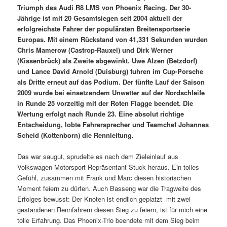
Triumph des Audi R8 LMS von Phoenix Racing. Der 30-
Jährige ist mit 20 Gesamtsiegen seit 2004 aktuell der
erfolgreichste Fahrer der populärsten Breitensportserie
Europas. Mit einem Rückstand von 41,331 Sekunden wurden
Chris Mamerow (Castrop-Rauxel) und Dirk Werner
(Kissenbrück) als Zweite abgewinkt. Uwe Alzen (Betzdorf)
und Lance David Arnold (Duisburg) fuhren im Cup-Porsche
als Dritte erneut auf das Podium. Der fünfte Lauf der Saison
2009 wurde bei einsetzendem Unwetter auf der Nordschleife
in Runde 25 vorzeitig mit der Roten Flagge beendet. Die
Wertung erfolgt nach Runde 23. Eine absolut richtige
Entscheidung, lobte Fahrersprecher und Teamchef Johannes
Scheid (Kottenborn) die Rennleitung.
Das war saugut, sprudelte es nach dem Zieleinlauf aus
Volkswagen-Motorsport-Repräsentant Stuck heraus. Ein tolles
Gefühl, zusammen mit Frank und Marc diesen historischen
Moment feiern zu dürfen. Auch Basseng war die Tragweite des
Erfolges bewusst: Der Knoten ist endlich geplatzt  mit zwei
gestandenen Rennfahrern diesen Sieg zu feiern, ist für mich eine
tolle Erfahrung. Das Phoenix-Trio beendete mit dem Sieg beim