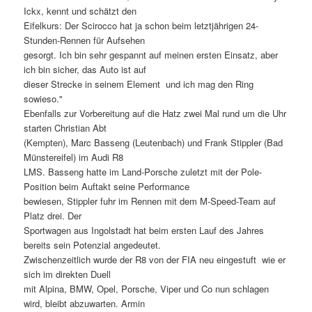
Ickx, kennt und schätzt den
Eifelkurs: Der Scirocco hat ja schon beim letztjährigen 24-
Stunden-Rennen für Aufsehen
gesorgt. Ich bin sehr gespannt auf meinen ersten Einsatz, aber
ich bin sicher, das Auto ist auf
dieser Strecke in seinem Element  und ich mag den Ring
sowieso."
Ebenfalls zur Vorbereitung auf die Hatz zwei Mal rund um die Uhr
starten Christian Abt
(Kempten), Marc Basseng (Leutenbach) und Frank Stippler (Bad
Münstereifel) im Audi R8
LMS. Basseng hatte im Land-Porsche zuletzt mit der Pole-
Position beim Auftakt seine Performance
bewiesen, Stippler fuhr im Rennen mit dem M-Speed-Team auf
Platz drei. Der
Sportwagen aus Ingolstadt hat beim ersten Lauf des Jahres
bereits sein Potenzial angedeutet.
Zwischenzeitlich wurde der R8 von der FIA neu eingestuft  wie er
sich im direkten Duell
mit Alpina, BMW, Opel, Porsche, Viper und Co nun schlagen
wird, bleibt abzuwarten. Armin