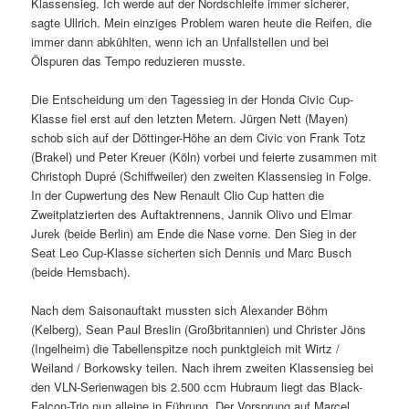
Klassensieg. Ich werde auf der Nordschleife immer sicherer,
sagte Ullrich. Mein einziges Problem waren heute die Reifen, die
immer dann abkühlten, wenn ich an Unfallstellen und bei
Ölspuren das Tempo reduzieren musste.
Die Entscheidung um den Tagessieg in der Honda Civic Cup-
Klasse fiel erst auf den letzten Metern. Jürgen Nett (Mayen)
schob sich auf der Döttinger-Höhe an dem Civic von Frank Totz
(Brakel) und Peter Kreuer (Köln) vorbei und feierte zusammen mit
Christoph Dupré (Schiffweiler) den zweiten Klassensieg in Folge.
In der Cupwertung des New Renault Clio Cup hatten die
Zweitplatzierten des Auftaktrennens, Jannik Olivo und Elmar
Jurek (beide Berlin) am Ende die Nase vorne. Den Sieg in der
Seat Leo Cup-Klasse sicherten sich Dennis und Marc Busch
(beide Hemsbach).
Nach dem Saisonauftakt mussten sich Alexander Böhm
(Kelberg), Sean Paul Breslin (Großbritannien) und Christer Jöns
(Ingelheim) die Tabellenspitze noch punktgleich mit Wirtz /
Weiland / Borkowsky teilen. Nach ihrem zweiten Klassensieg bei
den VLN-Serienwagen bis 2.500 ccm Hubraum liegt das Black-
Falcon-Trio nun alleine in Führung. Der Vorsprung auf Marcel