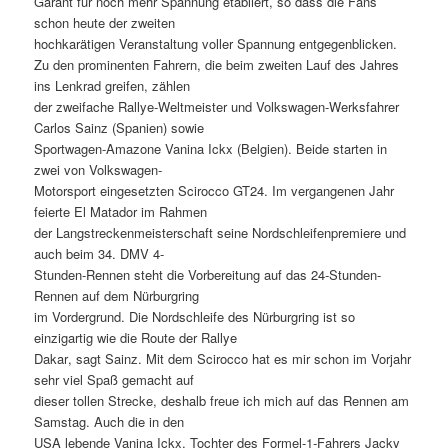
Garant für noch mehr Spannung etabliert, so dass die Fans
schon heute der zweiten
hochkarätigen Veranstaltung voller Spannung entgegenblicken.
Zu den prominenten Fahrern, die beim zweiten Lauf des Jahres
ins Lenkrad greifen, zählen
der zweifache Rallye-Weltmeister und Volkswagen-Werksfahrer
Carlos Sainz (Spanien) sowie
Sportwagen-Amazone Vanina Ickx (Belgien). Beide starten in
zwei von Volkswagen-
Motorsport eingesetzten Scirocco GT24. Im vergangenen Jahr
feierte El Matador im Rahmen
der Langstreckenmeisterschaft seine Nordschleifenpremiere und
auch beim 34. DMV 4-
Stunden-Rennen steht die Vorbereitung auf das 24-Stunden-
Rennen auf dem Nürburgring
im Vordergrund. Die Nordschleife des Nürburgring ist so
einzigartig wie die Route der Rallye
Dakar, sagt Sainz. Mit dem Scirocco hat es mir schon im Vorjahr
sehr viel Spaß gemacht auf
dieser tollen Strecke, deshalb freue ich mich auf das Rennen am
Samstag. Auch die in den
USA lebende Vanina Ickx, Tochter des Formel-1-Fahrers Jacky