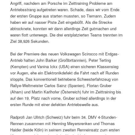
Angriff, nachdem am Porsche im Zeittraining Probleme am
Antriebsstrang aufgetreten waren. Schade, dass wir vom Ende
der ersten Gruppe aus starten mussten, so Tiemann. Zudem
haben wir auf nasser Piste Zeit eingebüßt. Als die Strecke
abtrocknete, konnten wir dann allerdings Zeit gutmachen und
waren flott unterwegs. Die drei erstplatzierten Teams trennten im
Ziel 38,926 Sekunden.
Bei der Premiere des neuen Volkswagen Scirocco mit Erdgas-
Antrieb hatten John Barker (Großbritannien), Peter Terting
(Kempten) und Vanina Ickx (USA) einen sicheren Klassensieg
vor Augen, ehe ein Elektronikdefekt die Fahrt nach elf Runden
stoppte. Das konventionell betriebene Schwesterfahrzeug von
Rallye-Weltmeister Carlos Sainz (Spanien), Florian Gruber
(Aham) und Martin Karlhofer (Österreich) fuhr im Zeittraining bis
auf den 19. Platz nach vorne, Gruber schied allerdings in der
ersten Runde mit einer defekten Antriebswelle aus.
Radprofi Jan Ullrich (Schweiz) fuhr beim 34. DMV 4-Stunden-
Rennen zusammen mit Henning Meyersrenken und Thomas
Haider (beide Köln) in seinem zweiten Renneinsatz zum ersten