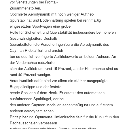
vor Verletzungen bei Frontal-
Zusammenstößen.
Optimierte Aerodynamik mit noch weniger Auftrieb
Spurstabilität und Bodenhaftung spielen bei rennmäßig
eingesetzten Sportwagen eine große
Rolle für Sicherheit und Querstabilität insbesondere bei höheren
Geschwindigkeiten. Deshalb
überarbeiteten die Porsche-Ingenieure die Aerodynamik des
Cayman R detailliert und erreich –
ten so deutlich verringerte Auftriebswerte an beiden Achsen. An
der Vorderachse reduzierte
sich der Auftrieb um rund 15 Prozent, an der Hinterachse sind es
rund 40 Prozent weniger.
Verantwortlich dafür sind vor allem die stärker ausgeprägte
Bugspoilerlippe und der festste –
hende Spoiler auf dem Heck. Er ersetzt den automatisch
ausfahrenden Spaltflügel, der bei
den anderen Cayman-Modellen serienmäßig ist und auf einem
anderen aerodynamischen
Prinzip beruht. Optimierte Umlenkschaufeln für die Kühlluft in den
Radhausschalen verbessern
zudem die Bremsenkühlung. Sowohl mit manuellem