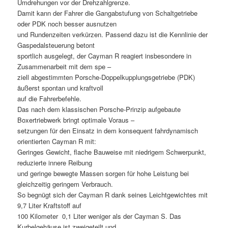
Umdrehungen vor der Drehzahlgrenze.
Damit kann der Fahrer die Gangabstufung von Schaltgetriebe
oder PDK noch besser ausnutzen
und Rundenzeiten verkürzen. Passend dazu ist die Kennlinie der
Gaspedalsteuerung betont
sportlich ausgelegt, der Cayman R reagiert insbesondere in
Zusammenarbeit mit dem spe –
ziell abgestimmten Porsche-Doppelkupplungsgetriebe (PDK)
äußerst spontan und kraftvoll
auf die Fahrerbefehle.
Das nach dem klassischen Porsche-Prinzip aufgebaute
Boxertriebwerk bringt optimale Voraus –
setzungen für den Einsatz in dem konsequent fahrdynamisch
orientierten Cayman R mit:
Geringes Gewicht, flache Bauweise mit niedrigem Schwerpunkt,
reduzierte innere Reibung
und geringe bewegte Massen sorgen für hohe Leistung bei
gleichzeitig geringem Verbrauch.
So begnügt sich der Cayman R dank seines Leichtgewichtes mit
9,7 Liter Kraftstoff auf
100 Kilometer  0,1 Liter weniger als der Cayman S. Das
Kurbelgehäuse ist zweigeteilt und