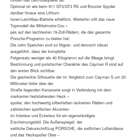
Optional ist wie beim 911 GT3/GT3 RS und Boxster Spyder
darüber hinaus eine Lithium-
Ionen-Leichtbau-Batterie erhältlich. Weiterhin rollt das neue
Topmodell der Mittelmotor-Cou –
pés auf den leichtesten 19-Zoll-Rädern, die das gesamte
Porsche-Programm zu bieten hat:
Die zehn Speichen sind so filigran  und dennoch robust 
ausgeführt, dass der komplette
Felgensatz weniger als 40 Kilogramm auf die Waage bringt.
Bestimmung und puristischer Charakter des Cayman R sind auf
den ersten Blick sichtbar.
Die gestreckte Silhouette der im Vergleich zum Cayman S um 20
Millimeter tiefer über der
Straße liegenden Karosserie sorgt in Verbindung mit dem
markanten feststehenden Heck –
spoiler, den hochwertig silberfarben lackierten Rädern und
zahlreichen sportlichen Akzenten
im Interieur und Exterieur für ein eigenständiges
Erscheinungsbild. Die Außenspiegel, der
seitliche Dekorschriftzug PORSCHE, die seitlichen Lufteinlässe
und das Heckspoiler Ober –