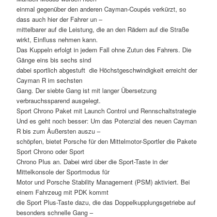
einmal gegenüber den anderen Cayman-Coupés verkürzt, so
dass auch hier der Fahrer un –
mittelbarer auf die Leistung, die an den Rädern auf die Straße
wirkt, Einfluss nehmen kann.
Das Kuppeln erfolgt in jedem Fall ohne Zutun des Fahrers. Die
Gänge eins bis sechs sind
dabei sportlich abgestuft  die Höchstgeschwindigkeit erreicht der
Cayman R im sechsten
Gang. Der siebte Gang ist mit langer Übersetzung
verbrauchssparend ausgelegt.
Sport Chrono Paket mit Launch Control und Rennschaltstrategie
Und es geht noch besser: Um das Potenzial des neuen Cayman
R bis zum Äußersten auszu –
schöpfen, bietet Porsche für den Mittelmotor-Sportler die Pakete
Sport Chrono oder Sport
Chrono Plus an. Dabei wird über die Sport-Taste in der
Mittelkonsole der Sportmodus für
Motor und Porsche Stability Management (PSM) aktiviert. Bei
einem Fahrzeug mit PDK kommt
die Sport Plus-Taste dazu, die das Doppelkupplungsgetriebe auf
besonders schnelle Gang –