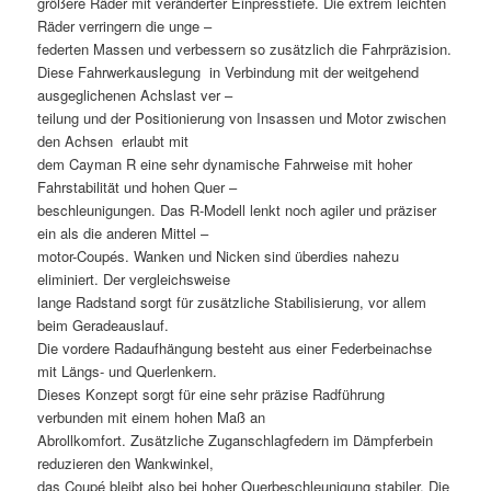
größere Räder mit veränderter Einpresstiefe. Die extrem leichten
Räder verringern die unge –
federten Massen und verbessern so zusätzlich die Fahrpräzision.
Diese Fahrwerkauslegung  in Verbindung mit der weitgehend
ausgeglichenen Achslast ver –
teilung und der Positionierung von Insassen und Motor zwischen
den Achsen  erlaubt mit
dem Cayman R eine sehr dynamische Fahrweise mit hoher
Fahrstabilität und hohen Quer –
beschleunigungen. Das R-Modell lenkt noch agiler und präziser
ein als die anderen Mittel –
motor-Coupés. Wanken und Nicken sind überdies nahezu
eliminiert. Der vergleichsweise
lange Radstand sorgt für zusätzliche Stabilisierung, vor allem
beim Geradeauslauf.
Die vordere Radaufhängung besteht aus einer Federbeinachse
mit Längs- und Querlenkern.
Dieses Konzept sorgt für eine sehr präzise Radführung
verbunden mit einem hohen Maß an
Abrollkomfort. Zusätzliche Zuganschlagfedern im Dämpferbein
reduzieren den Wankwinkel,
das Coupé bleibt also bei hoher Querbeschleunigung stabiler. Die