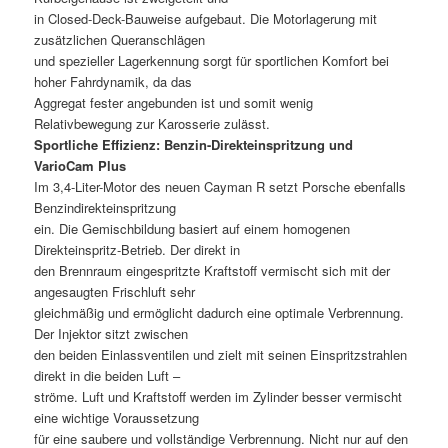
in Closed-Deck-Bauweise aufgebaut. Die Motorlagerung mit
zusätzlichen Queranschlägen
und spezieller Lagerkennung sorgt für sportlichen Komfort bei
hoher Fahrdynamik, da das
Aggregat fester angebunden ist und somit wenig
Relativbewegung zur Karosserie zulässt.
Sportliche Effizienz: Benzin-Direkteinspritzung und
VarioCam Plus
Im 3,4-Liter-Motor des neuen Cayman R setzt Porsche ebenfalls
Benzindirekteinspritzung
ein. Die Gemischbildung basiert auf einem homogenen
Direkteinspritz-Betrieb. Der direkt in
den Brennraum eingespritzte Kraftstoff vermischt sich mit der
angesaugten Frischluft sehr
gleichmäßig und ermöglicht dadurch eine optimale Verbrennung.
Der Injektor sitzt zwischen
den beiden Einlassventilen und zielt mit seinen Einspritzstrahlen
direkt in die beiden Luft –
ströme. Luft und Kraftstoff werden im Zylinder besser vermischt 
eine wichtige Voraussetzung
für eine saubere und vollständige Verbrennung. Nicht nur auf den