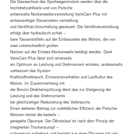
Die Gaswechsel des Sportwagenmotors werden über die
hochdrehzahlfeste und von Porsche
entwickelte Nockenwellenverstellung VarioCam Plus mit
einlassseitiger Steuerzeiten verstellung
und Ventilhub-Umschaltung gesteuert. Die Ventilhubverstellung
erfolgt über hydraulisch schalt –
bare Tassenstößeln auf der Einlassseite des Motors, die von
zwei unterschiedlich großen
Nocken auf der Einlass-Nockenwelle betätigt werden. Dank
VarioCam Plus lässt sich einerseits
ein Optimum an Leistung und Drehmoment erzielen, andererseits
verbessert das System
Kraftstoffverbrauch, Emissionsverhalten und Laufkultur des
Motors. Im Zusammenhang mit
der Benzin-Direkteinspritzung dient das zur Steigerung der
Leistung und des Drehmoments
bei gleichzeitiger Reduzierung des Verbrauchs.
Einen weiteren Beitrag zur vorbildlichen Effizienz der Porsche-
Motoren leistet die bedarfs –
geregelte Ölpumpe. Der Ölkreislauf ist nach dem Prinzip der
integrierten Trockensumpf –
schmierung aufgebaut und besteht aus einer Ölpumpe mit vier