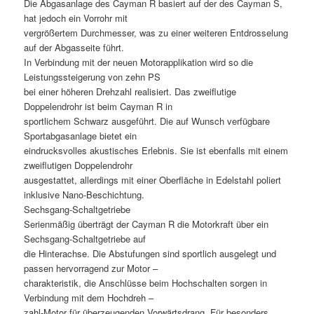
Die Abgasanlage des Cayman R basiert auf der des Cayman S,
hat jedoch ein Vorrohr mit
vergrößertem Durchmesser, was zu einer weiteren Entdrosselung
auf der Abgasseite führt.
In Verbindung mit der neuen Motorapplikation wird so die
Leistungssteigerung von zehn PS
bei einer höheren Drehzahl realisiert. Das zweiflutige
Doppelendrohr ist beim Cayman R in
sportlichem Schwarz ausgeführt. Die auf Wunsch verfügbare
Sportabgasanlage bietet ein
eindrucksvolles akustisches Erlebnis. Sie ist ebenfalls mit einem
zweiflutigen Doppelendrohr
ausgestattet, allerdings mit einer Oberfläche in Edelstahl poliert
inklusive Nano-Beschichtung.
Sechsgang-Schaltgetriebe
Serienmäßig überträgt der Cayman R die Motorkraft über ein
Sechsgang-Schaltgetriebe auf
die Hinterachse. Die Abstufungen sind sportlich ausgelegt und
passen hervorragend zur Motor –
charakteristik, die Anschlüsse beim Hochschalten sorgen in
Verbindung mit dem Hochdreh –
zahl-Motor für überzeugenden Vorwärtsdrang. Für besonders