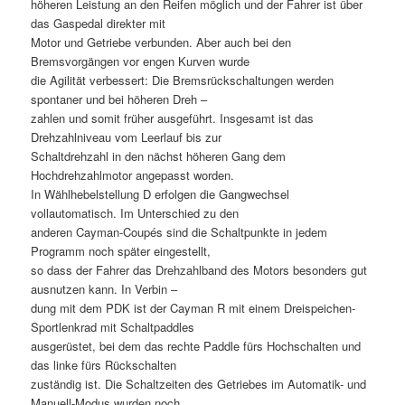
höheren Leistung an den Reifen möglich und der Fahrer ist über
das Gaspedal direkter mit
Motor und Getriebe verbunden. Aber auch bei den
Bremsvorgängen vor engen Kurven wurde
die Agilität verbessert: Die Bremsrückschaltungen werden
spontaner und bei höheren Dreh –
zahlen und somit früher ausgeführt. Insgesamt ist das
Drehzahlniveau vom Leerlauf bis zur
Schaltdrehzahl in den nächst höheren Gang dem
Hochdrehzahlmotor angepasst worden.
In Wählhebelstellung D erfolgen die Gangwechsel
vollautomatisch. Im Unterschied zu den
anderen Cayman-Coupés sind die Schaltpunkte in jedem
Programm noch später eingestellt,
so dass der Fahrer das Drehzahlband des Motors besonders gut
ausnutzen kann. In Verbin –
dung mit dem PDK ist der Cayman R mit einem Dreispeichen-
Sportlenkrad mit Schaltpaddles
ausgerüstet, bei dem das rechte Paddle fürs Hochschalten und
das linke fürs Rückschalten
zuständig ist. Die Schaltzeiten des Getriebes im Automatik- und
Manuell-Modus wurden noch