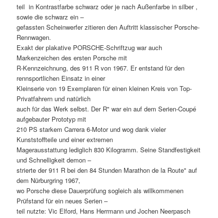
teil  in Kontrastfarbe schwarz oder je nach Außenfarbe in silber ,
sowie die schwarz ein –
gefassten Scheinwerfer zitieren den Auftritt klassischer Porsche-
Rennwagen.
Exakt der plakative PORSCHE-Schriftzug war auch
Markenzeichen des ersten Porsche mit
R-Kennzeichnung, des 911 R von 1967. Er entstand für den
rennsportlichen Einsatz in einer
Kleinserie von 19 Exemplaren für einen kleinen Kreis von Top-
Privatfahrern und natürlich
auch für das Werk selbst. Der R" war ein auf dem Serien-Coupé
aufgebauter Prototyp mit
210 PS starkem Carrera 6-Motor und wog dank vieler
Kunststoffteile und einer extremen
Magerausstattung lediglich 830 Kilogramm. Seine Standfestigkeit
und Schnelligkeit demon –
strierte der 911 R bei den 84 Stunden Marathon de la Route" auf
dem Nürburgring 1967,
wo Porsche diese Dauerprüfung sogleich als willkommenen
Prüfstand für ein neues Serien –
teil nutzte: Vic Elford, Hans Herrmann und Jochen Neerpasch