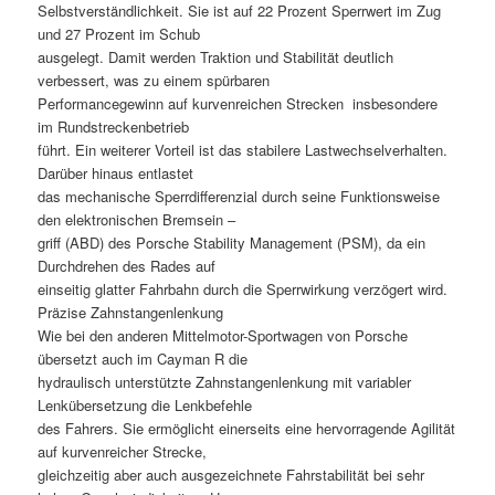
Selbstverständlichkeit. Sie ist auf 22 Prozent Sperrwert im Zug
und 27 Prozent im Schub
ausgelegt. Damit werden Traktion und Stabilität deutlich
verbessert, was zu einem spürbaren
Performancegewinn auf kurvenreichen Strecken  insbesondere
im Rundstreckenbetrieb 
führt. Ein weiterer Vorteil ist das stabilere Lastwechselverhalten.
Darüber hinaus entlastet
das mechanische Sperrdifferenzial durch seine Funktionsweise
den elektronischen Bremsein –
griff (ABD) des Porsche Stability Management (PSM), da ein
Durchdrehen des Rades auf
einseitig glatter Fahrbahn durch die Sperrwirkung verzögert wird.
Präzise Zahnstangenlenkung
Wie bei den anderen Mittelmotor-Sportwagen von Porsche
übersetzt auch im Cayman R die
hydraulisch unterstützte Zahnstangenlenkung mit variabler
Lenkübersetzung die Lenkbefehle
des Fahrers. Sie ermöglicht einerseits eine hervorragende Agilität
auf kurvenreicher Strecke,
gleichzeitig aber auch ausgezeichnete Fahrstabilität bei sehr