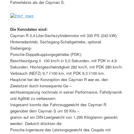
Fahrerlebnis als der Cayman S.
Die Kenndaten sind:
Cayman R 3,4-Liter-Sechszylindermotor mit 330 PS (243 kW);
Hinterradantrieb; Sechsgang-Schaltgetriebe, optional
Siebengang-
Porsche-Doppelkupplungsgetriebe (PDK);
Beschleunigung 0  100 km/h in 5,0 Sekunden, mit PDK in 4,9
Sekunden; Höchstgeschwindigkeit 282 km/h, mit PDK 280 km/h;
Verbrauch (NEFZ) 9,7 l/100 km, mit PDK 9,3 l/100 km.
Hauptziel bei der Konzeption des Cayman R war es, den
Zweisitzer durch konsequente Ge –
wichtseinsparung nochmals in seiner Performance, Fahrdynamik
und Agilität zu verbessern.
Insgesamt konnte das Fahrzeuggewicht des Cayman R
gegenüber dem Cayman S um 55 Kilo –
gramm auf ein DIN-Leergewicht von 1.295 Kilogramm gesenkt
werden. Dadurch drückten die
Porsche-Ingenieure das Leistungsgewicht des Coupés mit